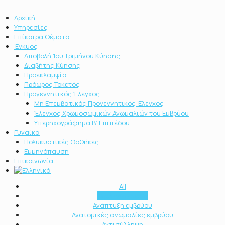
Αρχική
Υπηρεσίες
Επίκαιρα Θέματα
Έγκυος
Αποβολή 1ου Τριμήνου Κύησης
Διαβήτης Κύησης
Προεκλαμψία
Πρόωρος Τοκετός
Προγεννητικός Έλεγχος
Μη Επεμβατικός Προγεννητικός Έλεγχος
Έλεγχος Χρωμοσωμικών Ανωμαλιών του Εμβρύου
Υπερηχογράφημα Β’ Επιπέδου
Γυναίκα
Πολυκυστικές Ωοθήκες
Εμμηνόπαυση
Επικοινωνία
All
Ακράτεια ούρων
Ανάπτυξη εμβρύου
Ανατομικές ανωμαλίες εμβρύου
Αντισύλληψη