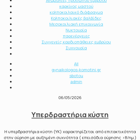
Ανωμαλίες προσώπου εμβρύου
καρκίνος μαστού
κολποκοιλαικό διάφραγμα
Κολποκοιλιακές βαλβίδες
Μεσοκοιλιακή επικοινωνία
Νυκτουρία
παρενέργειες
Συγγενείς καρδιοπάθειες εμβρύου
Συχνουρία
All
gynaikologos-komotini.gr
sbotou
admin
06/05/2026
Υπερδραστήρια κύστη
Η υπερδραστήρια κύστη (ΥΚ) χαρακτηρίζεται από επιτακτικότητα
στην ούρηση με αυξημένη συχνότητα ( επεισόδια ούρησης >8/ημ.)