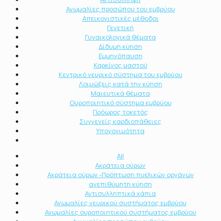
Ανωμαλίες προσώπου του εμβρύου
Απεικονιστικές μέθοδοι
Γενετική
Γυναικολογικά θέματα
Δίδυμη κύηση
Εμμηνόπαυση
Καρκίνος μαστού
Κεντρικό νευρικό σύστημα του εμβρύου
Λοιμώξεις κατά την κύηση
Μαιευτικά θέματα
Ουροποιητικό σύστημα εμβρύου
Πρόωρος τοκετός
Συγγενείς καρδιοπάθειες
Υπογονιμότητα
All
Ακράτεια ούρων
Ακράτεια ούρων -Πρόπτωση πυελικών οργάνων
ανεπιθύμητη κύηση
Αντισυλληπτικά χάπια
Ανωμαλίες νευρικού συστήματος εμβρύου
Ανωμαλίες ουροποιητικού συστήματος εμβρύου