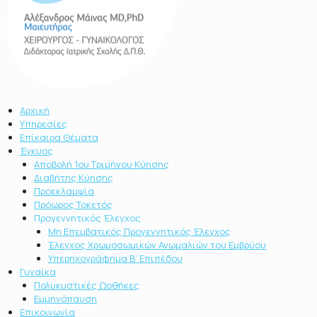
Αρχική
Υπηρεσίες
Επίκαιρα Θέματα
Έγκυος
Αποβολή 1ου Τριμήνου Κύησης
Διαβήτης Κύησης
Προεκλαμψία
Πρόωρος Τοκετός
Προγεννητικός Έλεγχος
Μη Επεμβατικός Προγεννητικός Έλεγχος
Έλεγχος Χρωμοσωμικών Ανωμαλιών του Εμβρύου
Υπερηχογράφημα Β’ Επιπέδου
Γυναίκα
Πολυκυστικές Ωοθήκες
Εμμηνόπαυση
Επικοινωνία