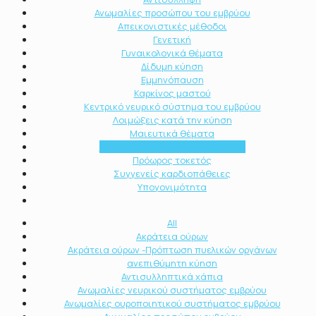
Ανωμαλίες προσώπου του εμβρύου
Απεικονιστικές μέθοδοι
Γενετική
Γυναικολογικά θέματα
Δίδυμη κύηση
Εμμηνόπαυση
Καρκίνος μαστού
Κεντρικό νευρικό σύστημα του εμβρύου
Λοιμώξεις κατά την κύηση
Μαιευτικά θέματα
Ουροποιητικό σύστημα εμβρύου
Πρόωρος τοκετός
Συγγενείς καρδιοπάθειες
Υπογονιμότητα
All
Ακράτεια ούρων
Ακράτεια ούρων -Πρόπτωση πυελικών οργάνων
ανεπιθύμητη κύηση
Αντισυλληπτικά χάπια
Ανωμαλίες νευρικού συστήματος εμβρύου
Ανωμαλίες ουροποιητικού συστήματος εμβρύου