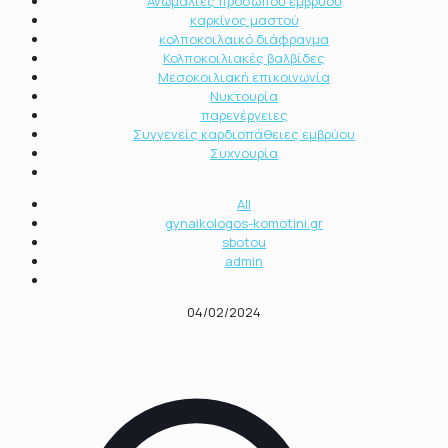
Ανωμαλίες προσώπου εμβρύου
καρκίνος μαστού
κολποκοιλαικό διάφραγμα
Κολποκοιλιακές βαλβίδες
Μεσοκοιλιακή επικοινωνία
Νυκτουρία
παρενέργειες
Συγγενείς καρδιοπάθειες εμβρύου
Συχνουρία
All
gynaikologos-komotini.gr
sbotou
admin
04/02/2024