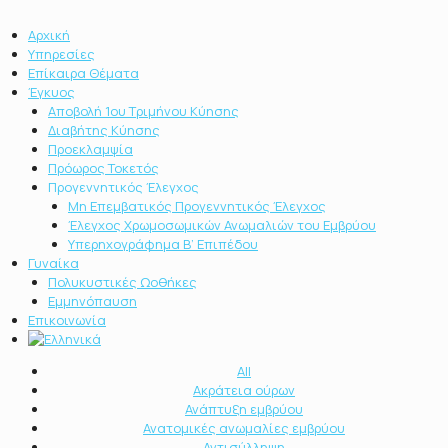
Αρχική
Υπηρεσίες
Επίκαιρα Θέματα
Έγκυος
Αποβολή 1ου Τριμήνου Κύησης
Διαβήτης Κύησης
Προεκλαμψία
Πρόωρος Τοκετός
Προγεννητικός Έλεγχος
Μη Επεμβατικός Προγεννητικός Έλεγχος
Έλεγχος Χρωμοσωμικών Ανωμαλιών του Εμβρύου
Υπερηχογράφημα Β’ Επιπέδου
Γυναίκα
Πολυκυστικές Ωοθήκες
Εμμηνόπαυση
Επικοινωνία
All
Ακράτεια ούρων
Ανάπτυξη εμβρύου
Ανατομικές ανωμαλίες εμβρύου
Αντισύλληψη