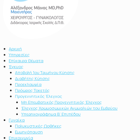
Αρχική
Υπηρεσίες
Επίκαιρα Θέματα
Έγκυος
Αποβολή 1ου Τριμήνου Κύησης
Διαβήτης Κύησης
Προεκλαμψία
Πρόωρος Τοκετός
Προγεννητικός Έλεγχος
Μη Επεμβατικός Προγεννητικός Έλεγχος
Έλεγχος Χρωμοσωμικών Ανωμαλιών του Εμβρύου
Υπερηχογράφημα Β’ Επιπέδου
Γυναίκα
Πολυκυστικές Ωοθήκες
Εμμηνόπαυση
Επικοινωνία