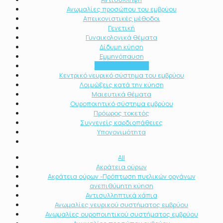
Ανωμαλίες προσώπου του εμβρύου
Απεικονιστικές μέθοδοι
Γενετική
Γυναικολογικά θέματα
Δίδυμη κύηση
Εμμηνόπαυση
Καρκίνος μαστού
Κεντρικό νευρικό σύστημα του εμβρύου
Λοιμώξεις κατά την κύηση
Μαιευτικά θέματα
Ουροποιητικό σύστημα εμβρύου
Πρόωρος τοκετός
Συγγενείς καρδιοπάθειες
Υπογονιμότητα
All
Ακράτεια ούρων
Ακράτεια ούρων -Πρόπτωση πυελικών οργάνων
ανεπιθύμητη κύηση
Αντισυλληπτικά χάπια
Ανωμαλίες νευρικού συστήματος εμβρύου
Ανωμαλίες ουροποιητικού συστήματος εμβρύου