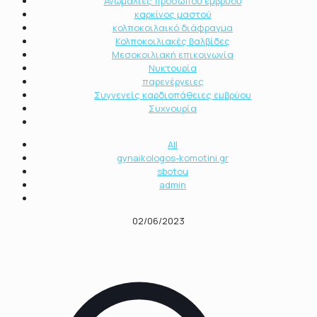
Ανωμαλίες προσώπου εμβρύου
καρκίνος μαστού
κολποκοιλαικό διάφραγμα
Κολποκοιλιακές βαλβίδες
Μεσοκοιλιακή επικοινωνία
Νυκτουρία
παρενέργειες
Συγγενείς καρδιοπάθειες εμβρύου
Συχνουρία
All
gynaikologos-komotini.gr
sbotou
admin
02/06/2023