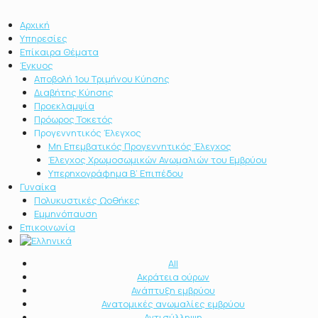
Αρχική
Υπηρεσίες
Επίκαιρα Θέματα
Έγκυος
Αποβολή 1ου Τριμήνου Κύησης
Διαβήτης Κύησης
Προεκλαμψία
Πρόωρος Τοκετός
Προγεννητικός Έλεγχος
Μη Επεμβατικός Προγεννητικός Έλεγχος
Έλεγχος Χρωμοσωμικών Ανωμαλιών του Εμβρύου
Υπερηχογράφημα Β’ Επιπέδου
Γυναίκα
Πολυκυστικές Ωοθήκες
Εμμηνόπαυση
Επικοινωνία
All
Ακράτεια ούρων
Ανάπτυξη εμβρύου
Ανατομικές ανωμαλίες εμβρύου
Αντισύλληψη