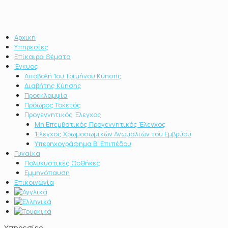
Αρχική
Υπηρεσίες
Επίκαιρα Θέματα
Έγκυος
Αποβολή 1ου Τριμήνου Κύησης
Διαβήτης Κύησης
Προεκλαμψία
Πρόωρος Τοκετός
Προγεννητικός Έλεγχος
Μη Επεμβατικός Προγεννητικός Έλεγχος
Έλεγχος Χρωμοσωμικών Ανωμαλιών του Εμβρύου
Υπερηχογράφημα Β’ Επιπέδου
Γυναίκα
Πολυκυστικές Ωοθήκες
Εμμηνόπαυση
Επικοινωνία
Υπηρεσίες