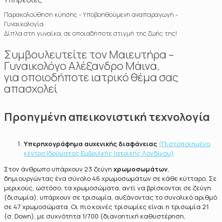
Παρακολούθηση κύησης - Υποβοηθούμενη αναπαραγωγή -
Γυναικολογία
Δίπλα στη γυναίκα, σε οποιαδήποτε στιγμή της ζωής της!
Συμβουλευτείτε τον Μαιευτήρα –
Γυναικολόγο Αλέξανδρο Μάινα,
για οποιοδήποτε ιατρικό θέμα σας
απασχολεί
Προηγμένη απεικονιστική τεχνολογία
Υπερηχογράφημα αυχενικής διαφάνειας
(Πιστοποιημένο
κέντρο Ιδρύματος Εμβρυϊκής Ιατρικής Λονδίνου)
Στον άνθρωπο υπάρχουν 23 ζεύγη
χρωμοσωμάτων
,
δημιουργώντας ένα σύνολο 46 χρωμοσωμάτων σε κάθε κύτταρο. Σε
μερικούς, ωστόσο, τα χρωμοσώματα, αντί να βρίσκονται σε ζεύγη
(δισωμία), υπάρχουν σε τρισωμία, αυξάνοντας το συνολικό αριθμό
σε 47 χρωμοσώματα. Οι πιο κοινές τρισωμίες είναι η τρισωμία 21
(σ. Down), με συχνότητα 1/700 (διανοητική καθυστέρηση,