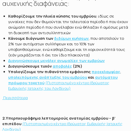
αυχενικής διαφάνειας:
Καθορίζουμε την ηλικία κύησης του εμβρύου
, ιδίως σε
γυναίκες που δεν θυμούνται την τελευταία περίοδο ή που έχουν
ανώμαλη περίοδο ή που συνέλαβαν ενώ θήλαζαν ή αμέσως μετά
τη διακοπή των αντισυλληπτικών
Κάνουμε διάγνωση των
διδύμων κυήσεων
, που αποτελούν το
2% των αυτόματων συλλήψεων και το 10% των
υποβοηθούμενων, ενώ καθορίζουμε και τη χοριονικότητά τους
(εάν μοιράζονται ή όχι τον ίδιο πλακούντα)
Διαγιγνώσκουμε μεγάλες ανωμαλίες των εμβρύων
Διαγιγνώσκουμε τυχόν
αποβολές
(2%)
Υπολογίζουμε την πιθανότητα εμφάνισης
προεκλαμψίας
,
υπολειπόμενης ανάπτυξης του εμβρύου
και
αυτόματου
πρόωρου τοκετού
(Πιστοποιημένο κέντρο Ιδρύματος
Εμβρυϊκής Ιατρικής του Λονδίνου)
Περισσότερα
2.Υπερηχογράφημα λεπτομερούς ανατομίας εμβρύου – β’
επιπέδου
(Πιστοποιημένο κέντρο Ιδρύματος Εμβρυϊκής Ιατρικής
Λονδίνου)