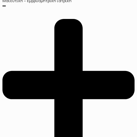
Μαιευτική – εμβρυομητρική ιατρική