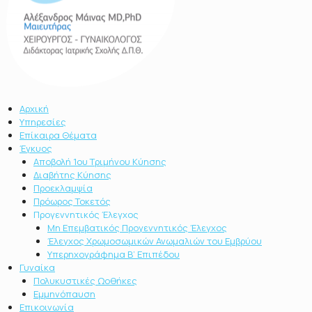
Αρχική
Υπηρεσίες
Επίκαιρα Θέματα
Έγκυος
Αποβολή 1ου Τριμήνου Κύησης
Διαβήτης Κύησης
Προεκλαμψία
Πρόωρος Τοκετός
Προγεννητικός Έλεγχος
Μη Επεμβατικός Προγεννητικός Έλεγχος
Έλεγχος Χρωμοσωμικών Ανωμαλιών του Εμβρύου
Υπερηχογράφημα Β’ Επιπέδου
Γυναίκα
Πολυκυστικές Ωοθήκες
Εμμηνόπαυση
Επικοινωνία