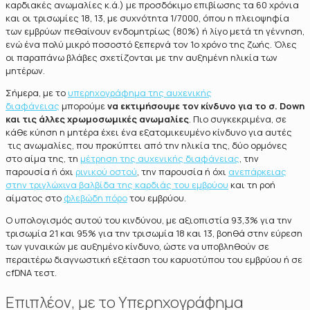
καρδιακές ανωμαλίες κ.ά.) με προσδόκιμο επιβίωσης τα 60 χρόνια
και οι τρισωμίες 18, 13, με συχνότητα 1/7000, όπου η πλειοψηφία
των εμβρύων πεθαίνουν ενδομητρίως (80%) ή λίγο μετά τη γέννηση,
ενώ ένα πολύ μικρό ποσοστό ξεπερνά τον 1ο χρόνο της ζωής. Όλες
οι παραπάνω βλάβες σχετίζονται με την αυξημένη ηλικία των
μητέρων.
Σήμερα, με το
υπερηχογράφημα της αυχενικής
διαφάνειας
μπορούμε
να εκτιμήσουμε τον κίνδυνο για το σ. Down
και τις άλλες χρωμοσωμικές ανωμαλίες
. Πιο συγκεκριμένα, σε
κάθε κύηση η μητέρα έχει ένα εξατομικευμένο κίνδυνο για αυτές
τις ανωμαλίες, που προκύπτει από την ηλικία της, δύο ορμόνες
στο αίμα της, τη
μέτρηση της αυχενικής διαφάνειας
, την
παρουσία ή όχι
ρινικού οστού
, την παρουσία ή όχι
ανεπάρκειας
στην τριγλώχινα βαλβίδα της καρδιάς του εμβρύου
και τη ροή
αίματος στο
φλεβώδη πόρο
του εμβρύου.
Ο υπολογισμός αυτού του κινδύνου, με αξιοπιστία 93,3% για την
τρισωμία 21 και 95% για την τρισωμία 18 και 13, βοηθά στην εύρεση
των γυναικών με αυξημένο κίνδυνο, ώστε να υποβληθούν σε
περαιτέρω διαγνωστική εξέταση του καρυοτύπου του εμβρύου ή σε
cfDNA τεστ.
Επιπλέον, με το Υπερηχογράφημα