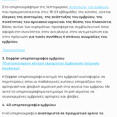
Στο υπερηχογράφημα της λεπτομερούς
ανατομίας του εμβρύου
,
που πραγματοποιείται στις 18-23 εβδομάδες της κύησης, γίνεται
έλεγχος της ανατομίας, της ανάπτυξης του εμβρύου, της
ποσότητας του αμνιακού υγρού και της θέσης του πλακούντα.
Βάσει αυτών των ευρημάτων, προσφέρεται συμβουλευτική όσον
αφορά στη συχνότητα, στην αιτιολογία, στην αντιμετώπιση και
στην πρόγνωση
για τυχόν συνήθεις ή σπάνιες ανωμαλίες του
εμβρύου.
Περισσότερα
3. Doppler υπερηχογραφία εμβρύου
(Πιστοποιημένο κέντρο ιδρύματος Εμβρυϊκής Ιατρικής
Λονδίνου)
Η Doppler υπερηχογραφία εκτιμά την εμβρυϊκή κυκλοφορία, σε
περιπτώσεις όπου οι παθολογικές κυήσεις επηρεάζουν την
αρτηριακή και φλεβική αιματική ροή στα αγγεία του εμβρύου. Με
αυτό το υπερηχογράφημα εκτιμούμε τη ροή αίματος σε
συγκεκριμένες εμβρυϊκές αρτηρίες και φλέβες.
4. 4D υπερηχογραφία εμβρύου
Η 4D υπερηχογραφία
αναπαριστά σε πραγματικό χρόνο το