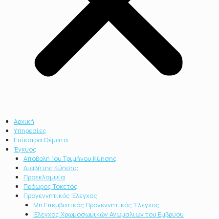
Αρχική
Υπηρεσίες
Επίκαιρα Θέματα
Έγκυος
Αποβολή 1ου Τριμήνου Κύησης
Διαβήτης Κύησης
Προεκλαμψία
Πρόωρος Τοκετός
Προγεννητικός Έλεγχος
Μη Επεμβατικός Προγεννητικός Έλεγχος
Έλεγχος Χρωμοσωμικών Ανωμαλιών του Εμβρύου