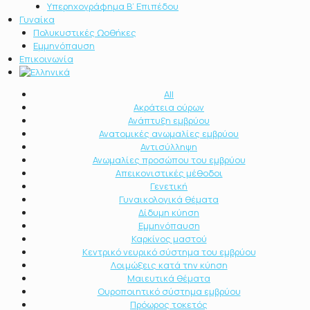
Υπερηχογράφημα Β’ Επιπέδου
Γυναίκα
Πολυκυστικές Ωοθήκες
Εμμηνόπαυση
Επικοινωνία
All
Ακράτεια ούρων
Ανάπτυξη εμβρύου
Ανατομικές ανωμαλίες εμβρύου
Αντισύλληψη
Ανωμαλίες προσώπου του εμβρύου
Απεικονιστικές μέθοδοι
Γενετική
Γυναικολογικά θέματα
Δίδυμη κύηση
Εμμηνόπαυση
Καρκίνος μαστού
Κεντρικό νευρικό σύστημα του εμβρύου
Λοιμώξεις κατά την κύηση
Μαιευτικά θέματα
Ουροποιητικό σύστημα εμβρύου
Πρόωρος τοκετός