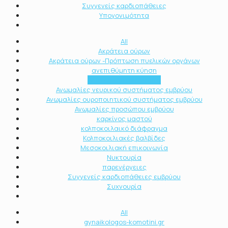
Συγγενείς καρδιοπάθειες
Υπογονιμότητα
All
Ακράτεια ούρων
Ακράτεια ούρων -Πρόπτωση πυελικών οργάνων
ανεπιθύμητη κύηση
Αντισυλληπτικά χάπια
Ανωμαλίες νευρικού συστήματος εμβρύου
Ανωμαλίες ουροποιητικού συστήματος εμβρύου
Ανωμαλίες προσώπου εμβρύου
καρκίνος μαστού
κολποκοιλαικό διάφραγμα
Κολποκοιλιακές βαλβίδες
Μεσοκοιλιακή επικοινωνία
Νυκτουρία
παρενέργειες
Συγγενείς καρδιοπάθειες εμβρύου
Συχνουρία
All
gynaikologos-komotini.gr