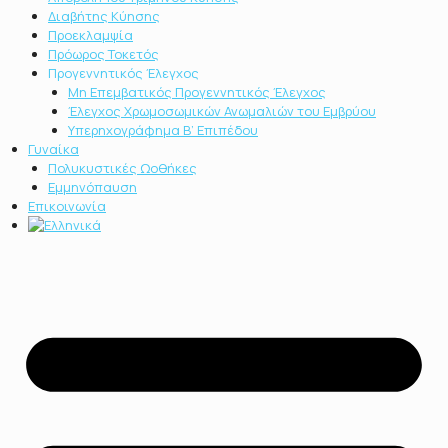
Διαβήτης Κύησης
Προεκλαμψία
Πρόωρος Τοκετός
Προγεννητικός Έλεγχος
Μη Επεμβατικός Προγεννητικός Έλεγχος
Έλεγχος Χρωμοσωμικών Ανωμαλιών του Εμβρύου
Υπερηχογράφημα Β’ Επιπέδου
Γυναίκα
Πολυκυστικές Ωοθήκες
Εμμηνόπαυση
Επικοινωνία