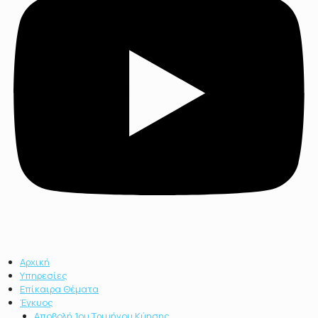
Αρχική
Υπηρεσίες
Επίκαιρα Θέματα
Έγκυος
Αποβολή 1ου Τριμήνου Κύησης