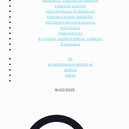
Ανωμαλίες προσώπου εμβρύου
καρκίνος μαστού
κολποκοιλαικό διάφραγμα
Κολποκοιλιακές βαλβίδες
Μεσοκοιλιακή επικοινωνία
Νυκτουρία
παρενέργειες
Συγγενείς καρδιοπάθειες εμβρύου
Συχνουρία
All
gynaikologos-komotini.gr
sbotou
admin
16/02/2025