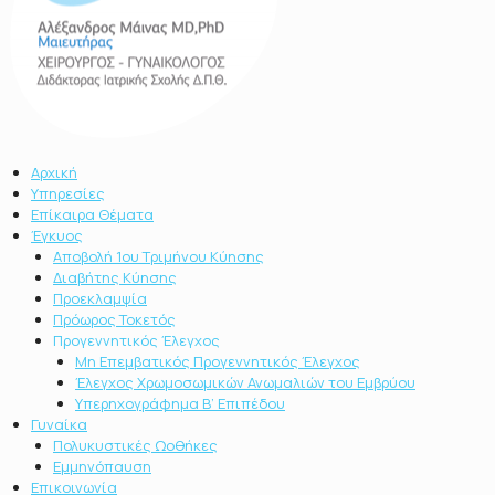
Αρχική
Υπηρεσίες
Επίκαιρα Θέματα
Έγκυος
Αποβολή 1ου Τριμήνου Κύησης
Διαβήτης Κύησης
Προεκλαμψία
Πρόωρος Τοκετός
Προγεννητικός Έλεγχος
Μη Επεμβατικός Προγεννητικός Έλεγχος
Έλεγχος Χρωμοσωμικών Ανωμαλιών του Εμβρύου
Υπερηχογράφημα Β’ Επιπέδου
Γυναίκα
Πολυκυστικές Ωοθήκες
Εμμηνόπαυση
Επικοινωνία