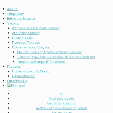
Αρχική
Υπηρεσίες
Επίκαιρα Θέματα
Έγκυος
Αποβολή 1ου Τριμήνου Κύησης
Διαβήτης Κύησης
Προεκλαμψία
Πρόωρος Τοκετός
Προγεννητικός Έλεγχος
Μη Επεμβατικός Προγεννητικός Έλεγχος
Έλεγχος Χρωμοσωμικών Ανωμαλιών του Εμβρύου
Υπερηχογράφημα Β’ Επιπέδου
Γυναίκα
Πολυκυστικές Ωοθήκες
Εμμηνόπαυση
Επικοινωνία
All
Ακράτεια ούρων
Ανάπτυξη εμβρύου
Ανατομικές ανωμαλίες εμβρύου
Αντισύλληψη