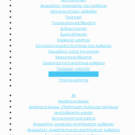
Ανωμαλίες προσώπου του εμβρύου
Απεικονιστικές μέθοδοι
Γενετική
Γυναικολογικά θέματα
Δίδυμη κύηση
Εμμηνόπαυση
Καρκίνος μαστού
Κεντρικό νευρικό σύστημα του εμβρύου
Λοιμώξεις κατά την κύηση
Μαιευτικά θέματα
Ουροποιητικό σύστημα εμβρύου
Πρόωρος τοκετός
Συγγενείς καρδιοπάθειες
Υπογονιμότητα
All
Ακράτεια ούρων
Ακράτεια ούρων -Πρόπτωση πυελικών οργάνων
ανεπιθύμητη κύηση
Αντισυλληπτικά χάπια
Ανωμαλίες νευρικού συστήματος εμβρύου
Ανωμαλίες ουροποιητικού συστήματος εμβρύου