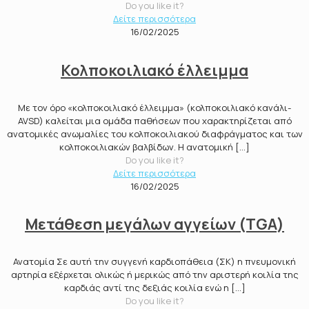
Do you like it?
Δείτε περισσότερα
16/02/2025
Κολποκοιλιακό έλλειμμα
Με τον όρο «κολποκοιλιακό έλλειµµα» (κολποκοιλιακό κανάλι-
AVSD) καλείται µια οµάδα παθήσεων που χαρακτηρίζεται από
ανατοµικές ανωµαλίες του κολποκοιλιακού διαφράγµατος και των
κολποκοιλιακών βαλβίδων. Η ανατοµική
[…]
Do you like it?
Δείτε περισσότερα
16/02/2025
Μετάθεση μεγάλων αγγείων (TGA)
Ανατομία Σε αυτή την συγγενή καρδιοπάθεια (ΣΚ) η πνευμονική
αρτηρία εξέρχεται ολικώς ή μερικώς από την αριστερή κοιλία της
καρδιάς αντί της δεξιάς κοιλία ενώ η
[…]
Do you like it?