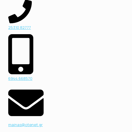
25310 82777
6944 668570
mainas@otenet.gr