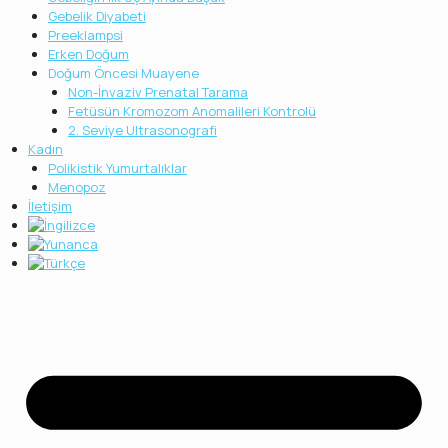
Gebelik Diyabeti
Preeklampsi
Erken Doğum
Doğum Öncesi Muayene
Non-İnvaziv Prenatal Tarama
Fetüsün Kromozom Anomalileri Kontrolü
2. Seviye Ultrasonografi
Kadın
Polikistik Yumurtalıklar
Menopoz
İletişim