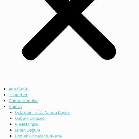
Ana Sayfa
Hizmetler
Güncel Konular
Hamile
Gebeliğin İlk Üç Ayında Düşük
Gebelik Diyabeti
Preeklampsi
Erken Doğum
Doğum Öncesi Muayene