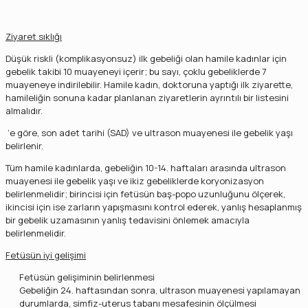
Ziyaret sıklığı
Düşük riskli (komplikasyonsuz) ilk gebeliği olan hamile kadınlar için
gebelik takibi 10 muayeneyi içerir; bu sayı, çoklu gebeliklerde 7
muayeneye indirilebilir. Hamile kadın, doktoruna yaptığı ilk ziyarette,
hamileliğin sonuna kadar planlanan ziyaretlerin ayrıntılı bir listesini
almalıdır.
‘e göre, son adet tarihi (SAD) ve ultrason muayenesi ile gebelik yaşı
belirlenir.
Tüm hamile kadınlarda, gebeliğin 10-14. haftaları arasında ultrason
muayenesi ile gebelik yaşı ve ikiz gebeliklerde koryonizasyon
belirlenmelidir; birincisi için fetüsün baş-popo uzunluğunu ölçerek,
ikincisi için ise zarların yapışmasını kontrol ederek, yanlış hesaplanmış
bir gebelik uzamasının yanlış tedavisini önlemek amacıyla
belirlenmelidir.
Fetüsün iyi gelişimi
Fetüsün gelişiminin belirlenmesi
Gebeliğin 24. haftasından sonra, ultrason muayenesi yapılamayan
durumlarda, simfiz-uterus tabanı mesafesinin ölçülmesi