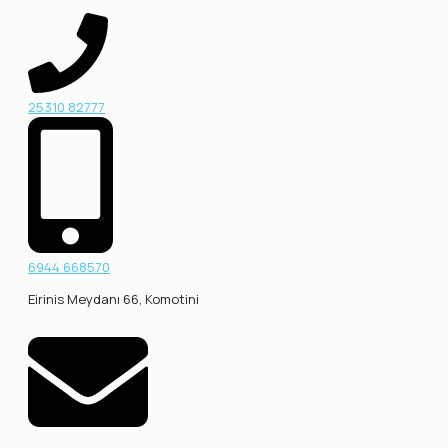
25310 82777
6944 668570
Eirinis Meydanı 66, Komotini