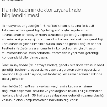
Hamile kadının doktor ziyaretinde
bilgilendirilmesi
İlk muayenede (gebeliğin 4.-6. haftası), hamile kadına folik asit
takviyesi alması gerektiği, “gıda hijyeni” böylece gıdalardan
kaynaklanan enfeksiyon riskini azaltması gerektiği ve gebelik
süresince sigara, uyuşturucu ve alkol kullanımını bırakması gerektiği
konusunda bilgilendirilmelidir. Ayrıca, kanında gerekli doğum öncesi
testlerin, fetüsün olası anomalilerini kontrol etmek için ultrason
muayenesinin ve Down sendromu taramasının yapılması gerektiği
konusunda bilgilendirme yapılır.
İkinci muayenede (10. haftaya kadar), gebelik sırasında fetüsün nasıl
geliştiği, beslenme, egzersiz ve yapması gereken pelvik egzersizler
hakkında bilgi verilir. Ayrıca, katılabileceği emzirme dersleri hakkında
da bilgilendirilir.
Hamileliğin 36. haftasına yaklaşırken, hamile kadına emzirme,
doğumun başlaması, seyrine ve yenidoğanın bakımı ile ilgili ayrıntılar
hakkında bilgi verilir. 38. haftaya yaklaşırken, gebeliğin uzama olasılığı
ve bunun olası komplikasyonları hakkında bilgi verilir.