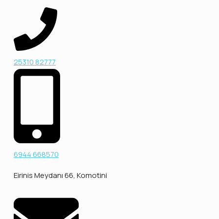
25310 82777
6944 668570
Eirinis Meydanı 66, Komotini